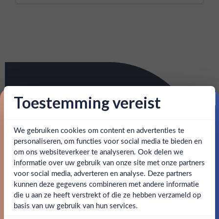
Toestemming vereist
Proost op je eerste korting!
We gebruiken cookies om content en advertenties te
Schrijf je in en ontvang direct 5% korting op je eerste
bestelling.
personaliseren, om functies voor social media te bieden en
om ons websiteverkeer te analyseren. Ook delen we
Email
informatie over uw gebruik van onze site met onze partners
Ben jij 18 jaar of ouder?
voor social media, adverteren en analyse. Deze partners
kunnen deze gegevens combineren met andere informatie
Claim mijn korting
die u aan ze heeft verstrekt of die ze hebben verzameld op
Nee
Ja
basis van uw gebruik van hun services.
Nee, bedankt