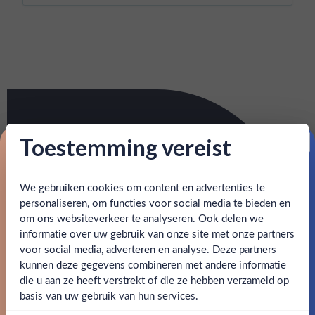
Toestemming vereist
Proost op je eerste korting!
We gebruiken cookies om content en advertenties te
Schrijf je in en ontvang direct 5% korting op je eerste
bestelling.
personaliseren, om functies voor social media te bieden en
om ons websiteverkeer te analyseren. Ook delen we
Email
informatie over uw gebruik van onze site met onze partners
Ben jij 18 jaar of ouder?
voor social media, adverteren en analyse. Deze partners
kunnen deze gegevens combineren met andere informatie
Claim mijn korting
die u aan ze heeft verstrekt of die ze hebben verzameld op
Nee
Ja
basis van uw gebruik van hun services.
Nee, bedankt