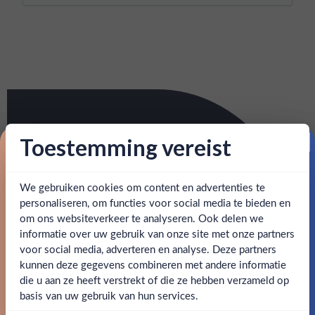
Toestemming vereist
Proost op je eerste korting!
We gebruiken cookies om content en advertenties te
Schrijf je in en ontvang direct 5% korting op je eerste
bestelling.
personaliseren, om functies voor social media te bieden en
om ons websiteverkeer te analyseren. Ook delen we
Email
informatie over uw gebruik van onze site met onze partners
Ben jij 18 jaar of ouder?
voor social media, adverteren en analyse. Deze partners
kunnen deze gegevens combineren met andere informatie
Claim mijn korting
die u aan ze heeft verstrekt of die ze hebben verzameld op
Nee
Ja
basis van uw gebruik van hun services.
Nee, bedankt