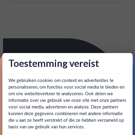
Toestemming vereist
Proost op je eerste korting!
We gebruiken cookies om content en advertenties te
Schrijf je in en ontvang direct 5% korting op je eerste
bestelling.
personaliseren, om functies voor social media te bieden en
om ons websiteverkeer te analyseren. Ook delen we
Email
informatie over uw gebruik van onze site met onze partners
Ben jij 18 jaar of ouder?
voor social media, adverteren en analyse. Deze partners
kunnen deze gegevens combineren met andere informatie
Claim mijn korting
die u aan ze heeft verstrekt of die ze hebben verzameld op
Nee
Ja
basis van uw gebruik van hun services.
Nee, bedankt