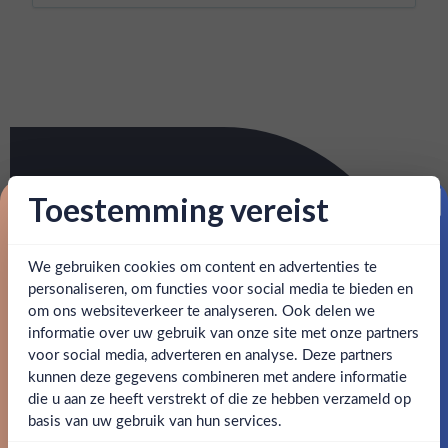
Toestemming vereist
Proost op je eerste korting!
We gebruiken cookies om content en advertenties te
Schrijf je in en ontvang direct 5% korting op je eerste
bestelling.
personaliseren, om functies voor social media te bieden en
om ons websiteverkeer te analyseren. Ook delen we
Email
informatie over uw gebruik van onze site met onze partners
Ben jij 18 jaar of ouder?
voor social media, adverteren en analyse. Deze partners
kunnen deze gegevens combineren met andere informatie
Claim mijn korting
die u aan ze heeft verstrekt of die ze hebben verzameld op
Nee
Ja
basis van uw gebruik van hun services.
Nee, bedankt