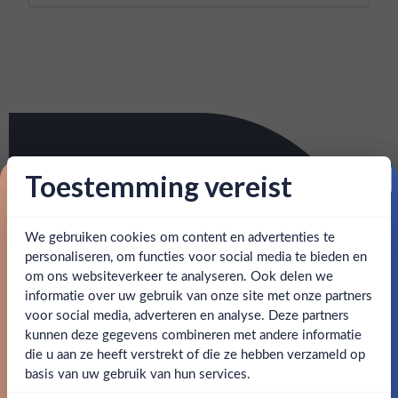
Toestemming vereist
Proost op je eerste korting!
We gebruiken cookies om content en advertenties te
Schrijf je in en ontvang direct 5% korting op je eerste
bestelling.
personaliseren, om functies voor social media te bieden en
om ons websiteverkeer te analyseren. Ook delen we
Email
informatie over uw gebruik van onze site met onze partners
Ben jij 18 jaar of ouder?
voor social media, adverteren en analyse. Deze partners
kunnen deze gegevens combineren met andere informatie
Claim mijn korting
die u aan ze heeft verstrekt of die ze hebben verzameld op
Nee
Ja
basis van uw gebruik van hun services.
Nee, bedankt