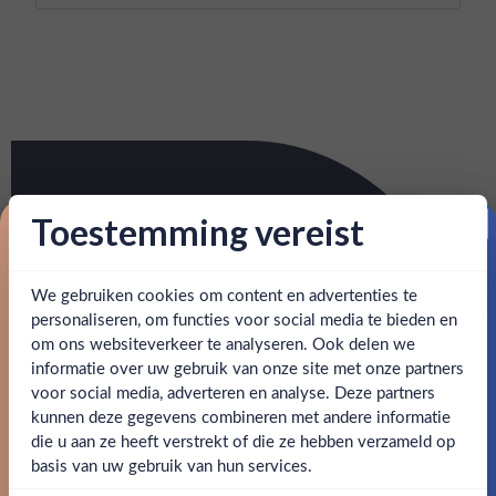
Toestemming vereist
Proost op je eerste korting!
We gebruiken cookies om content en advertenties te
Schrijf je in en ontvang direct 5% korting op je eerste
bestelling.
personaliseren, om functies voor social media te bieden en
om ons websiteverkeer te analyseren. Ook delen we
Email
informatie over uw gebruik van onze site met onze partners
Ben jij 18 jaar of ouder?
voor social media, adverteren en analyse. Deze partners
kunnen deze gegevens combineren met andere informatie
Claim mijn korting
die u aan ze heeft verstrekt of die ze hebben verzameld op
Nee
Ja
basis van uw gebruik van hun services.
Nee, bedankt