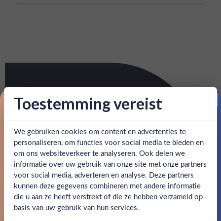
Toestemming vereist
Proost op je eerste korting!
We gebruiken cookies om content en advertenties te
Schrijf je in en ontvang direct 5% korting op je eerste
bestelling.
personaliseren, om functies voor social media te bieden en
om ons websiteverkeer te analyseren. Ook delen we
Email
informatie over uw gebruik van onze site met onze partners
Ben jij 18 jaar of ouder?
voor social media, adverteren en analyse. Deze partners
kunnen deze gegevens combineren met andere informatie
Claim mijn korting
die u aan ze heeft verstrekt of die ze hebben verzameld op
Nee
Ja
basis van uw gebruik van hun services.
Nee, bedankt