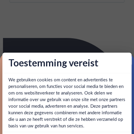
Toestemming vereist
Proost op je eerste korting!
We gebruiken cookies om content en advertenties te
Schrijf je in en ontvang direct 5% korting op je eerste
bestelling.
personaliseren, om functies voor social media te bieden en
om ons websiteverkeer te analyseren. Ook delen we
Email
informatie over uw gebruik van onze site met onze partners
Ben jij 18 jaar of ouder?
voor social media, adverteren en analyse. Deze partners
kunnen deze gegevens combineren met andere informatie
Claim mijn korting
die u aan ze heeft verstrekt of die ze hebben verzameld op
Nee
Ja
basis van uw gebruik van hun services.
Nee, bedankt