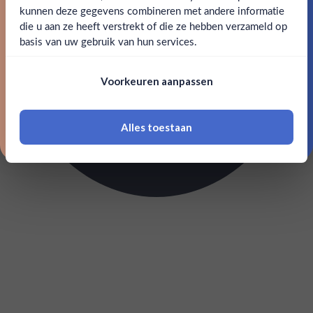
kunnen deze gegevens combineren met andere informatie
Claim mijn korting
die u aan ze heeft verstrekt of die ze hebben verzameld op
Nee
Ja
basis van uw gebruik van hun services.
Nee, bedankt
Om deze website te bezoeken moet je
Voorkeuren aanpassen
18 jaar of ouder zijn
Alles toestaan
*Navimer is uitgesloten van deze welkomstactie