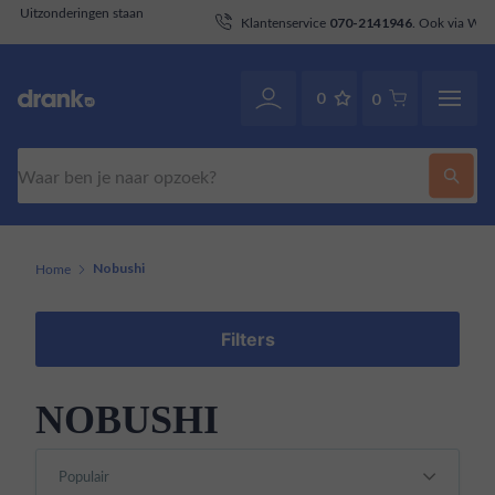
aan
Klantenservice
. Ook via WhatsApp.
070-2141946
0
0
Zoeken
Home
Nobushi
Filters
NOBUSHI