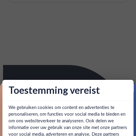
Toestemming vereist
Proost op je eerste korting!
We gebruiken cookies om content en advertenties te
Schrijf je in en ontvang direct 5% korting op je eerste
bestelling.
personaliseren, om functies voor social media te bieden en
om ons websiteverkeer te analyseren. Ook delen we
Email
informatie over uw gebruik van onze site met onze partners
Ben jij 18 jaar of ouder?
voor social media, adverteren en analyse. Deze partners