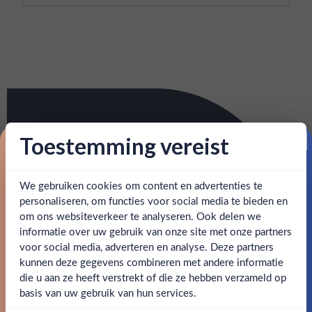
Toestemming vereist
Proost op je eerste korting!
We gebruiken cookies om content en advertenties te
Schrijf je in en ontvang direct 5% korting op je eerste
bestelling.
personaliseren, om functies voor social media te bieden en
om ons websiteverkeer te analyseren. Ook delen we
Email
informatie over uw gebruik van onze site met onze partners
Ben jij 18 jaar of ouder?
voor social media, adverteren en analyse. Deze partners
kunnen deze gegevens combineren met andere informatie
Claim mijn korting
die u aan ze heeft verstrekt of die ze hebben verzameld op
Nee
Ja
basis van uw gebruik van hun services.
Nee, bedankt