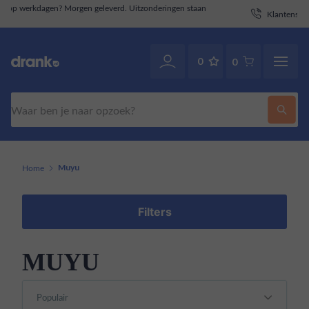
staan
Klantenservice
. Ook via WhatsApp.
070-2141946
0
0
Zoeken
Home
Muyu
Filters
MUYU