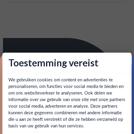
Toestemming vereist
Proost op je eerste korting!
We gebruiken cookies om content en advertenties te
Schrijf je in en ontvang direct 5% korting op je eerste
bestelling.
personaliseren, om functies voor social media te bieden en
om ons websiteverkeer te analyseren. Ook delen we
Email
informatie over uw gebruik van onze site met onze partners
Ben jij 18 jaar of ouder?
voor social media, adverteren en analyse. Deze partners
kunnen deze gegevens combineren met andere informatie
Claim mijn korting
die u aan ze heeft verstrekt of die ze hebben verzameld op
Nee
Ja
basis van uw gebruik van hun services.
Nee, bedankt