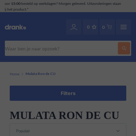
tzonderingen staan
Klantenservice
. Ook via WhatsApp
070-2141946
0
0
Zoeken
Home
Mulata Ron de CU
Filters
MULATA RON DE CU