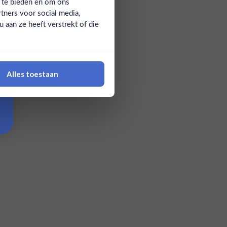
a te bieden en om ons
tners voor social media,
aan ze heeft verstrekt of die
Alles toestaan