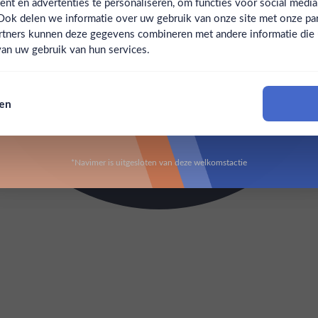
t en advertenties te personaliseren, om functies voor social medi
Ook delen we informatie over uw gebruik van onze site met onze par
Claim mijn korting
Ben jij 18 jaar of ouder?
rtners kunnen deze gegevens combineren met andere informatie die u 
an uw gebruik van hun services.
Nee
Ja
Nee, bedankt
sen
Om deze website te bezoeken moet je 18 jaar of ouder zijn
*Navimer is uitgesloten van deze welkomstactie