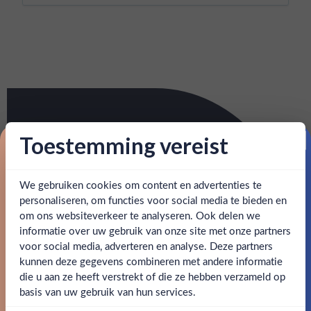
Toestemming vereist
Proost op je eerste korting!
We gebruiken cookies om content en advertenties te
Schrijf je in en ontvang direct 5% korting op je eerste
bestelling.
personaliseren, om functies voor social media te bieden en
om ons websiteverkeer te analyseren. Ook delen we
Email
informatie over uw gebruik van onze site met onze partners
Ben jij 18 jaar of ouder?
voor social media, adverteren en analyse. Deze partners
kunnen deze gegevens combineren met andere informatie
Claim mijn korting
die u aan ze heeft verstrekt of die ze hebben verzameld op
Nee
Ja
basis van uw gebruik van hun services.
Nee, bedankt