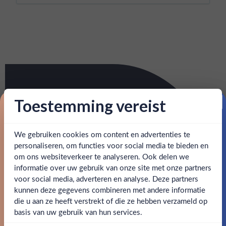
Toestemming vereist
Proost op je eerste korting!
We gebruiken cookies om content en advertenties te
Schrijf je in en ontvang direct 5% korting op je eerste
bestelling.
personaliseren, om functies voor social media te bieden en
om ons websiteverkeer te analyseren. Ook delen we
Email
informatie over uw gebruik van onze site met onze partners
Ben jij 18 jaar of ouder?
voor social media, adverteren en analyse. Deze partners
kunnen deze gegevens combineren met andere informatie
Claim mijn korting
die u aan ze heeft verstrekt of die ze hebben verzameld op
Nee
Ja
basis van uw gebruik van hun services.
Nee, bedankt