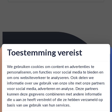
Toestemming vereist
Proost op je eerste korting!
We gebruiken cookies om content en advertenties te
Schrijf je in en ontvang direct 5% korting op je eerste
bestelling.
personaliseren, om functies voor social media te bieden en
om ons websiteverkeer te analyseren. Ook delen we
Email
informatie over uw gebruik van onze site met onze partners
Ben jij 18 jaar of ouder?
voor social media, adverteren en analyse. Deze partners
kunnen deze gegevens combineren met andere informatie
Claim mijn korting
die u aan ze heeft verstrekt of die ze hebben verzameld op
Nee
Ja
basis van uw gebruik van hun services.
Nee, bedankt