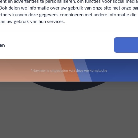
t en advertenties te personaliseren, om functies voor social medi
Ook delen we informatie over uw gebruik van onze site met onze par
Claim mijn korting
Ben jij 18 jaar of ouder?
rtners kunnen deze gegevens combineren met andere informatie die u 
an uw gebruik van hun services.
Nee
Ja
Nee, bedankt
sen
Om deze website te bezoeken moet je 18 jaar of ouder zijn
*Navimer is uitgesloten van deze welkomstactie