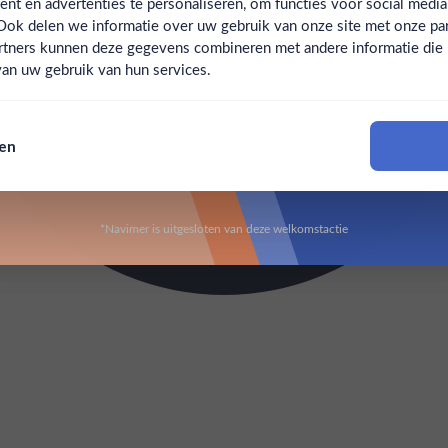
t en advertenties te personaliseren, om functies voor social medi
Ook delen we informatie over uw gebruik van onze site met onze par
Claim mijn korting
Ben jij 18 jaar of ouder?
rtners kunnen deze gegevens combineren met andere informatie die u 
an uw gebruik van hun services.
Nee
Ja
Nee, bedankt
sen
Om deze website te bezoeken moet je 18 jaar of ouder zijn
*Navimer is uitgesloten van deze welkomstactie