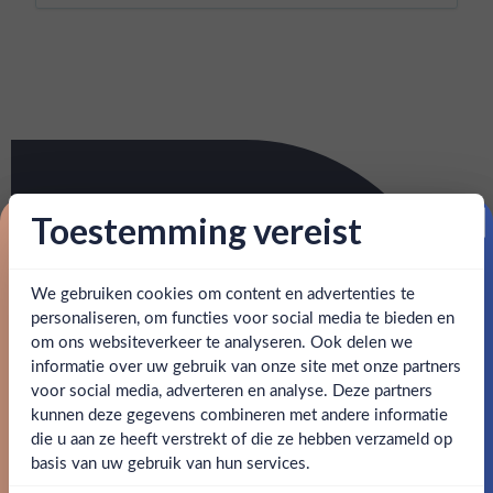
Toestemming vereist
Proost op je eerste korting!
We gebruiken cookies om content en advertenties te
Schrijf je in en ontvang direct 5% korting op je eerste
bestelling.
personaliseren, om functies voor social media te bieden en
om ons websiteverkeer te analyseren. Ook delen we
Email
informatie over uw gebruik van onze site met onze partners
Ben jij 18 jaar of ouder?
voor social media, adverteren en analyse. Deze partners
kunnen deze gegevens combineren met andere informatie
Claim mijn korting
die u aan ze heeft verstrekt of die ze hebben verzameld op
Nee
Ja
basis van uw gebruik van hun services.
Nee, bedankt