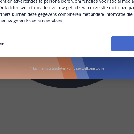
t en advertenties te personaliseren, om functies voor social medi
Ook delen we informatie over uw gebruik van onze site met onze par
Claim mijn korting
Ben jij 18 jaar of ouder?
rtners kunnen deze gegevens combineren met andere informatie die u 
an uw gebruik van hun services.
Nee
Ja
Nee, bedankt
sen
Om deze website te bezoeken moet je 18 jaar of ouder zijn
*Navimer is uitgesloten van deze welkomstactie