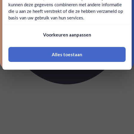
kunnen deze gegevens combineren met andere informatie
Claim mijn korting
die u aan ze heeft verstrekt of die ze hebben verzameld op
Nee
Ja
basis van uw gebruik van hun services.
Nee, bedankt
Om deze website te bezoeken moet je
Voorkeuren aanpassen
18 jaar of ouder zijn
Alles toestaan
*Navimer is uitgesloten van deze welkomstactie