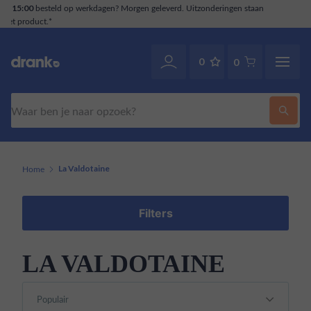
ngen staan
Klantenservice
. Ook via WhatsApp.
070-2141946
0
0
Zoeken
Home
La Valdotaine
Filters
LA VALDOTAINE