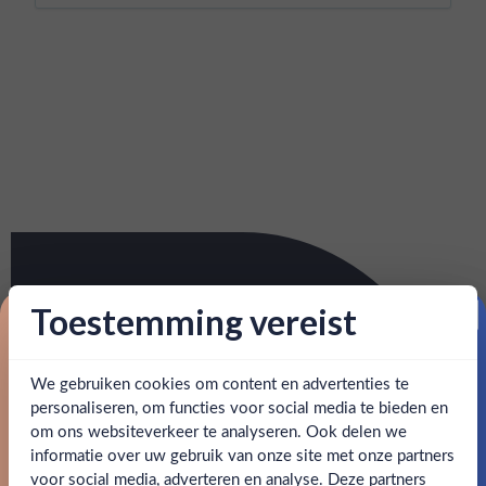
Toestemming vereist
Proost op je eerste korting!
We gebruiken cookies om content en advertenties te
Schrijf je in en ontvang direct 5% korting op je eerste
bestelling.
personaliseren, om functies voor social media te bieden en
om ons websiteverkeer te analyseren. Ook delen we
Email
informatie over uw gebruik van onze site met onze partners
Ben jij 18 jaar of ouder?
voor social media, adverteren en analyse. Deze partners