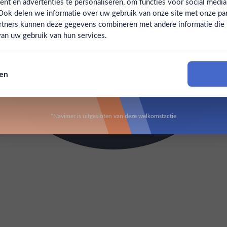
t en advertenties te personaliseren, om functies voor social medi
Ook delen we informatie over uw gebruik van onze site met onze par
Claim mijn korting
Ben jij 18 jaar of ouder?
rtners kunnen deze gegevens combineren met andere informatie die u 
an uw gebruik van hun services.
Nee
Ja
Nee, bedankt
sen
Om deze website te bezoeken moet je 18 jaar of ouder zijn
*Navimer is uitgesloten van deze welkomstactie