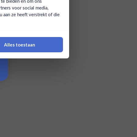
a te bieden en om ons
tners voor social media,
aan ze heeft verstrekt of die
Alles toestaan