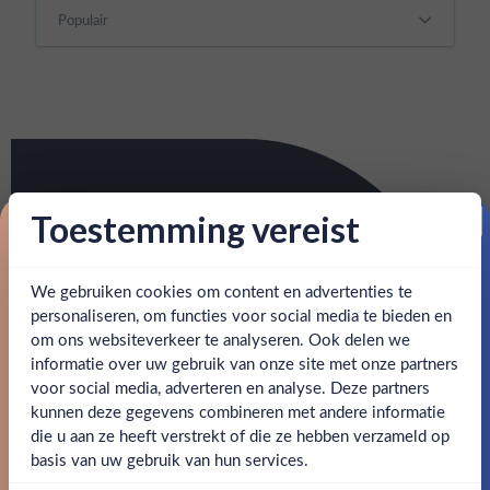
Toestemming vereist
Proost op je eerste korting!
We gebruiken cookies om content en advertenties te
Schrijf je in en ontvang direct 5% korting op je eerste
bestelling.
personaliseren, om functies voor social media te bieden en
om ons websiteverkeer te analyseren. Ook delen we
Email
informatie over uw gebruik van onze site met onze partners
Ben jij 18 jaar of ouder?
voor social media, adverteren en analyse. Deze partners
kunnen deze gegevens combineren met andere informatie
Claim mijn korting
die u aan ze heeft verstrekt of die ze hebben verzameld op
Nee
Ja
basis van uw gebruik van hun services.
Nee, bedankt