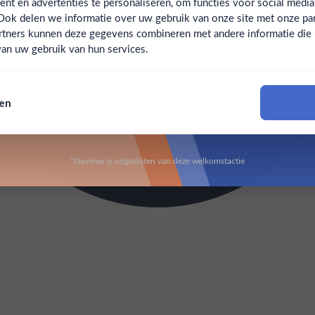
t en advertenties te personaliseren, om functies voor social medi
Ook delen we informatie over uw gebruik van onze site met onze par
Claim mijn korting
Ben jij 18 jaar of ouder?
rtners kunnen deze gegevens combineren met andere informatie die u 
an uw gebruik van hun services.
Nee
Ja
Nee, bedankt
sen
Om deze website te bezoeken moet je 18 jaar of ouder zijn
*Navimer is uitgesloten van deze welkomstactie