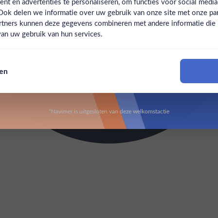
t en advertenties te personaliseren, om functies voor social medi
Ook delen we informatie over uw gebruik van onze site met onze par
Claim mijn korting
Ben jij 18 jaar of ouder?
rtners kunnen deze gegevens combineren met andere informatie die u 
an uw gebruik van hun services.
Nee
Ja
Nee, bedankt
sen
Om deze website te bezoeken moet je 18 jaar of ouder zijn
*Navimer is uitgesloten van deze welkomstactie