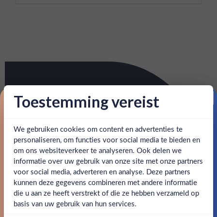
Toestemming vereist
Proost op je eerste korting!
We gebruiken cookies om content en advertenties te
Schrijf je in en ontvang direct 5% korting op je eerste
bestelling.
personaliseren, om functies voor social media te bieden en
om ons websiteverkeer te analyseren. Ook delen we
Email
informatie over uw gebruik van onze site met onze partners
Ben jij 18 jaar of ouder?
voor social media, adverteren en analyse. Deze partners
kunnen deze gegevens combineren met andere informatie
Claim mijn korting
die u aan ze heeft verstrekt of die ze hebben verzameld op
Nee
Ja
basis van uw gebruik van hun services.
Nee, bedankt