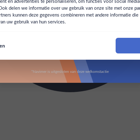
t en advertenties te personaliseren, om functies voor social medi
Ook delen we informatie over uw gebruik van onze site met onze par
Claim mijn korting
Ben jij 18 jaar of ouder?
rtners kunnen deze gegevens combineren met andere informatie die u 
an uw gebruik van hun services.
Nee
Ja
Nee, bedankt
sen
Om deze website te bezoeken moet je 18 jaar of ouder zijn
*Navimer is uitgesloten van deze welkomstactie