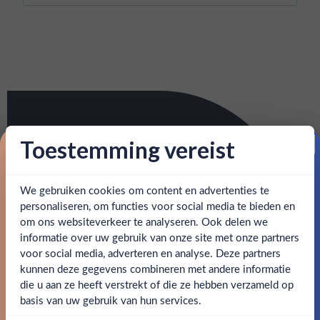
Toestemming vereist
Proost op je eerste korting!
We gebruiken cookies om content en advertenties te
Schrijf je in en ontvang direct 5% korting op je eerste
bestelling.
personaliseren, om functies voor social media te bieden en
om ons websiteverkeer te analyseren. Ook delen we
Email
informatie over uw gebruik van onze site met onze partners
Ben jij 18 jaar of ouder?
voor social media, adverteren en analyse. Deze partners
kunnen deze gegevens combineren met andere informatie
Claim mijn korting
die u aan ze heeft verstrekt of die ze hebben verzameld op
Nee
Ja
basis van uw gebruik van hun services.
Nee, bedankt