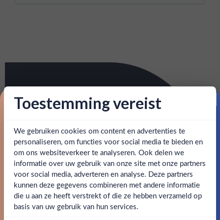
Toestemming vereist
Proost op je eerste korting!
We gebruiken cookies om content en advertenties te
Schrijf je in en ontvang direct 5% korting op je eerste
bestelling.
personaliseren, om functies voor social media te bieden en
om ons websiteverkeer te analyseren. Ook delen we
Email
informatie over uw gebruik van onze site met onze partners
Ben jij 18 jaar of ouder?
voor social media, adverteren en analyse. Deze partners
kunnen deze gegevens combineren met andere informatie
Claim mijn korting
die u aan ze heeft verstrekt of die ze hebben verzameld op
Nee
Ja
basis van uw gebruik van hun services.
Nee, bedankt