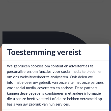
Toestemming vereist
Proost op je eerste korting!
We gebruiken cookies om content en advertenties te
Schrijf je in en ontvang direct 5% korting op je eerste
bestelling.
personaliseren, om functies voor social media te bieden en
om ons websiteverkeer te analyseren. Ook delen we
Email
informatie over uw gebruik van onze site met onze partners
Ben jij 18 jaar of ouder?
voor social media, adverteren en analyse. Deze partners
kunnen deze gegevens combineren met andere informatie
Claim mijn korting
die u aan ze heeft verstrekt of die ze hebben verzameld op
Nee
Ja
basis van uw gebruik van hun services.
Nee, bedankt