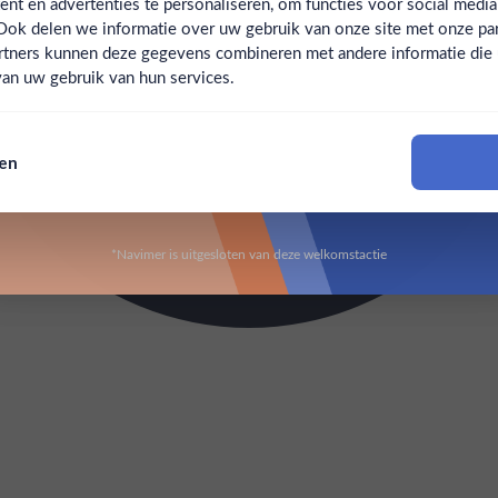
t en advertenties te personaliseren, om functies voor social medi
Ook delen we informatie over uw gebruik van onze site met onze par
Claim mijn korting
Ben jij 18 jaar of ouder?
rtners kunnen deze gegevens combineren met andere informatie die u 
an uw gebruik van hun services.
Nee
Ja
Nee, bedankt
sen
Om deze website te bezoeken moet je 18 jaar of ouder zijn
*Navimer is uitgesloten van deze welkomstactie