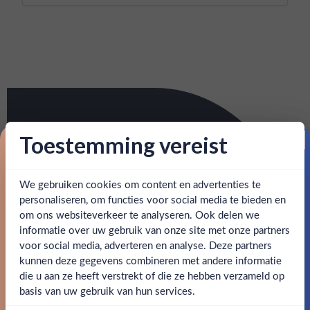
Toestemming vereist
Proost op je eerste korting!
We gebruiken cookies om content en advertenties te
Schrijf je in en ontvang direct 5% korting op je eerste
bestelling.
personaliseren, om functies voor social media te bieden en
om ons websiteverkeer te analyseren. Ook delen we
Email
informatie over uw gebruik van onze site met onze partners
Ben jij 18 jaar of ouder?
voor social media, adverteren en analyse. Deze partners
kunnen deze gegevens combineren met andere informatie
Claim mijn korting
die u aan ze heeft verstrekt of die ze hebben verzameld op
Nee
Ja
basis van uw gebruik van hun services.
Nee, bedankt