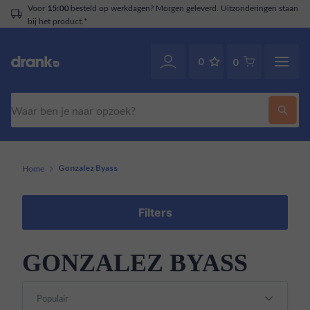
ld op werkdagen? Morgen geleverd. Uitzonderingen staan
Klantenser
0
0
Zoeken
Home
Gonzalez Byass
Filters
GONZALEZ BYASS