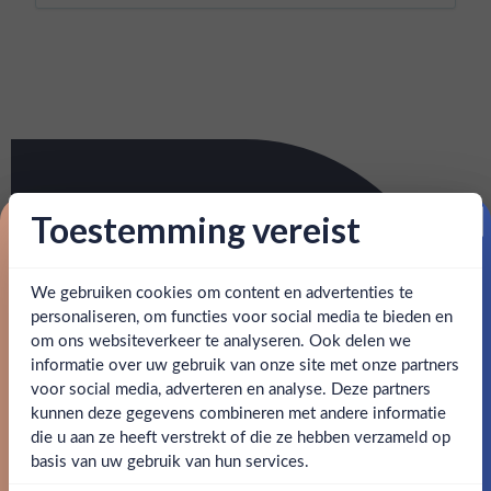
Toestemming vereist
Proost op je eerste korting!
We gebruiken cookies om content en advertenties te
Schrijf je in en ontvang direct 5% korting op je eerste
bestelling.
personaliseren, om functies voor social media te bieden en
om ons websiteverkeer te analyseren. Ook delen we
Email
informatie over uw gebruik van onze site met onze partners
Ben jij 18 jaar of ouder?
voor social media, adverteren en analyse. Deze partners
kunnen deze gegevens combineren met andere informatie
Claim mijn korting
die u aan ze heeft verstrekt of die ze hebben verzameld op
Nee
Ja
basis van uw gebruik van hun services.
Nee, bedankt