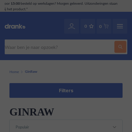
deringen staan
Klantenservice
. Ook via WhatsApp.
070-2141946
0
0
Zoeken
Home
GinRaw
Filters
GINRAW