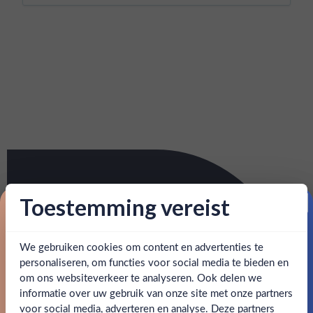
Toestemming vereist
Proost op je eerste korting!
We gebruiken cookies om content en advertenties te
Schrijf je in en ontvang direct 5% korting op je eerste
bestelling.
personaliseren, om functies voor social media te bieden en
om ons websiteverkeer te analyseren. Ook delen we
Email
informatie over uw gebruik van onze site met onze partners
Ben jij 18 jaar of ouder?
voor social media, adverteren en analyse. Deze partners