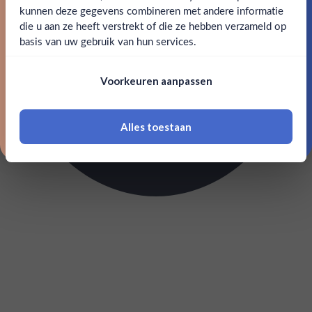
kunnen deze gegevens combineren met andere informatie
Claim mijn korting
die u aan ze heeft verstrekt of die ze hebben verzameld op
Nee
Ja
basis van uw gebruik van hun services.
Nee, bedankt
Om deze website te bezoeken moet je
Voorkeuren aanpassen
18 jaar of ouder zijn
Alles toestaan
*Navimer is uitgesloten van deze welkomstactie