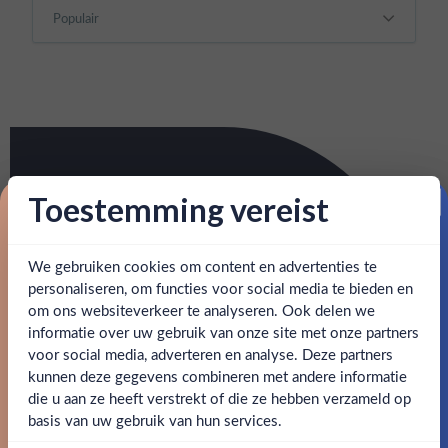
Toestemming vereist
Proost op je eerste korting!
We gebruiken cookies om content en advertenties te
Schrijf je in en ontvang direct 5% korting op je eerste
bestelling.
personaliseren, om functies voor social media te bieden en
om ons websiteverkeer te analyseren. Ook delen we
Email
informatie over uw gebruik van onze site met onze partners
Ben jij 18 jaar of ouder?
voor social media, adverteren en analyse. Deze partners
kunnen deze gegevens combineren met andere informatie
Claim mijn korting
die u aan ze heeft verstrekt of die ze hebben verzameld op
Nee
Ja
basis van uw gebruik van hun services.
Nee, bedankt