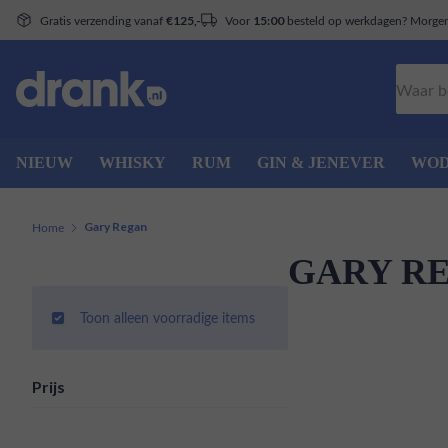
Gratis verzending vanaf
Voor
besteld op werkdagen? Morgen 
€125,-
15:00
Zoeken
NIEUW
WHISKY
RUM
GIN & JENEVER
WO
Home
Gary Regan
GARY R
Toon alleen voorradige items
Prijs