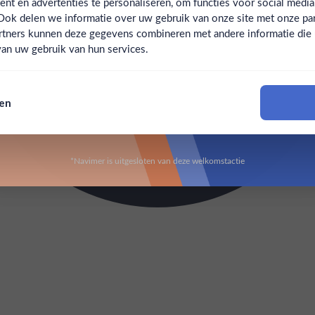
t en advertenties te personaliseren, om functies voor social medi
Ook delen we informatie over uw gebruik van onze site met onze par
Claim mijn korting
Ben jij 18 jaar of ouder?
rtners kunnen deze gegevens combineren met andere informatie die u 
an uw gebruik van hun services.
Nee
Ja
Nee, bedankt
sen
Om deze website te bezoeken moet je 18 jaar of ouder zijn
*Navimer is uitgesloten van deze welkomstactie