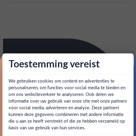
Toestemming vereist
Proost op je eerste korting!
We gebruiken cookies om content en advertenties te
Schrijf je in en ontvang direct 5% korting op je eerste
bestelling.
personaliseren, om functies voor social media te bieden en
om ons websiteverkeer te analyseren. Ook delen we
Email
informatie over uw gebruik van onze site met onze partners
Ben jij 18 jaar of ouder?
voor social media, adverteren en analyse. Deze partners
kunnen deze gegevens combineren met andere informatie
Claim mijn korting
die u aan ze heeft verstrekt of die ze hebben verzameld op
Nee
Ja
basis van uw gebruik van hun services.
Nee, bedankt