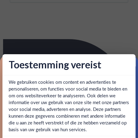
Toestemming vereist
Proost op je eerste korting!
We gebruiken cookies om content en advertenties te
Schrijf je in en ontvang direct 5% korting op je eerste
bestelling.
personaliseren, om functies voor social media te bieden en
om ons websiteverkeer te analyseren. Ook delen we
Email
informatie over uw gebruik van onze site met onze partners
Ben jij 18 jaar of ouder?
voor social media, adverteren en analyse. Deze partners
kunnen deze gegevens combineren met andere informatie
Claim mijn korting
die u aan ze heeft verstrekt of die ze hebben verzameld op
Nee
Ja
basis van uw gebruik van hun services.
Nee, bedankt