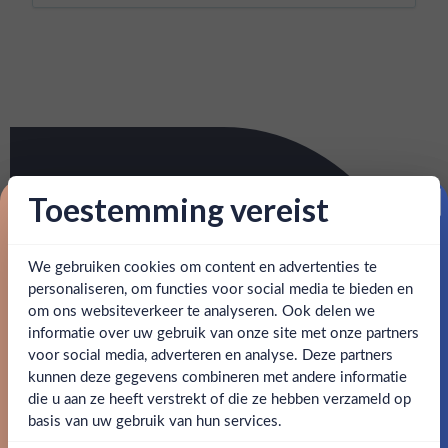
Toestemming vereist
Proost op je eerste korting!
We gebruiken cookies om content en advertenties te
Schrijf je in en ontvang direct 5% korting op je eerste
bestelling.
personaliseren, om functies voor social media te bieden en
om ons websiteverkeer te analyseren. Ook delen we
Email
informatie over uw gebruik van onze site met onze partners
Ben jij 18 jaar of ouder?
voor social media, adverteren en analyse. Deze partners
kunnen deze gegevens combineren met andere informatie
Claim mijn korting
die u aan ze heeft verstrekt of die ze hebben verzameld op
Nee
Ja
basis van uw gebruik van hun services.
Nee, bedankt