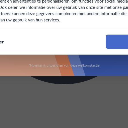
t en advertenties te personaliseren, om functies voor social medi
Ook delen we informatie over uw gebruik van onze site met onze par
Claim mijn korting
Ben jij 18 jaar of ouder?
rtners kunnen deze gegevens combineren met andere informatie die u 
an uw gebruik van hun services.
Nee
Ja
Nee, bedankt
sen
Om deze website te bezoeken moet je 18 jaar of ouder zijn
*Navimer is uitgesloten van deze welkomstactie