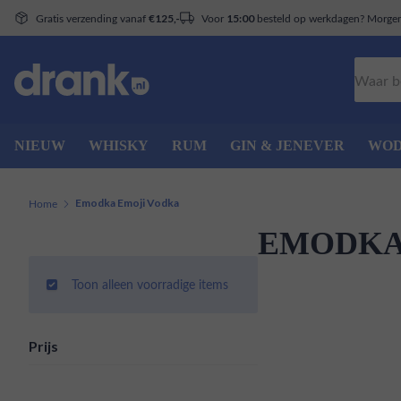
Gratis verzending vanaf
Voor
besteld op werkdagen? Morgen 
€125,-
15:00
Zoeken
NIEUW
WHISKY
RUM
GIN & JENEVER
WO
Home
Emodka Emoji Vodka
EMODKA
Toon alleen voorradige items
Prijs