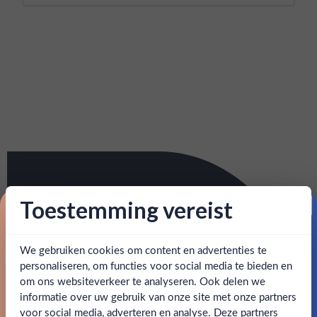
Toestemming vereist
Proost op je eerste korting!
We gebruiken cookies om content en advertenties te
Schrijf je in en ontvang direct 5% korting op je eerste
bestelling.
personaliseren, om functies voor social media te bieden en
om ons websiteverkeer te analyseren. Ook delen we
Email
informatie over uw gebruik van onze site met onze partners
Ben jij 18 jaar of ouder?
voor social media, adverteren en analyse. Deze partners