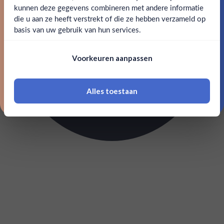
kunnen deze gegevens combineren met andere informatie
Claim mijn korting
die u aan ze heeft verstrekt of die ze hebben verzameld op
Nee
Ja
basis van uw gebruik van hun services.
Nee, bedankt
Om deze website te bezoeken moet je
Voorkeuren aanpassen
18 jaar of ouder zijn
Alles toestaan
*Navimer is uitgesloten van deze welkomstactie