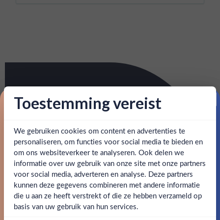
Toestemming vereist
Proost op je eerste korting!
We gebruiken cookies om content en advertenties te
Schrijf je in en ontvang direct 5% korting op je eerste
bestelling.
personaliseren, om functies voor social media te bieden en
om ons websiteverkeer te analyseren. Ook delen we
Email
informatie over uw gebruik van onze site met onze partners
Ben jij 18 jaar of ouder?
voor social media, adverteren en analyse. Deze partners
kunnen deze gegevens combineren met andere informatie
Claim mijn korting
die u aan ze heeft verstrekt of die ze hebben verzameld op
Nee
Ja
basis van uw gebruik van hun services.
Nee, bedankt