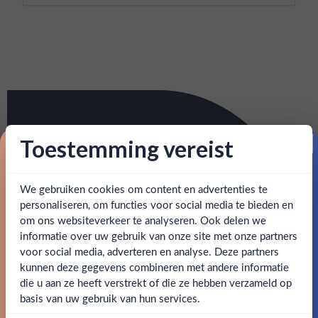
Toestemming vereist
Proost op je eerste korting!
We gebruiken cookies om content en advertenties te
Schrijf je in en ontvang direct 5% korting op je eerste
bestelling.
personaliseren, om functies voor social media te bieden en
om ons websiteverkeer te analyseren. Ook delen we
Email
informatie over uw gebruik van onze site met onze partners
Ben jij 18 jaar of ouder?
voor social media, adverteren en analyse. Deze partners
kunnen deze gegevens combineren met andere informatie
Claim mijn korting
die u aan ze heeft verstrekt of die ze hebben verzameld op
Nee
Ja
basis van uw gebruik van hun services.
Nee, bedankt