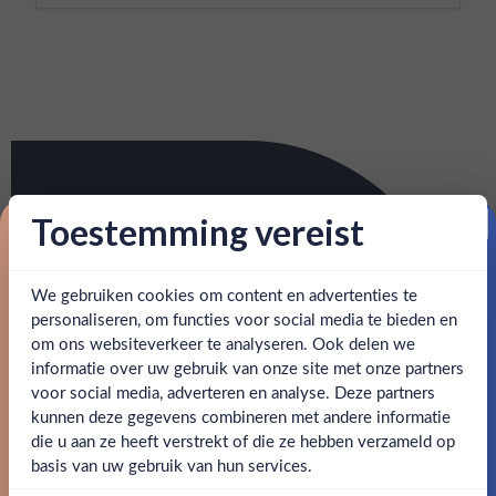
Toestemming vereist
Proost op je eerste korting!
We gebruiken cookies om content en advertenties te
Schrijf je in en ontvang direct 5% korting op je eerste
bestelling.
personaliseren, om functies voor social media te bieden en
om ons websiteverkeer te analyseren. Ook delen we
Email
informatie over uw gebruik van onze site met onze partners
Ben jij 18 jaar of ouder?
voor social media, adverteren en analyse. Deze partners
kunnen deze gegevens combineren met andere informatie
Claim mijn korting
die u aan ze heeft verstrekt of die ze hebben verzameld op
Nee
Ja
basis van uw gebruik van hun services.
Nee, bedankt