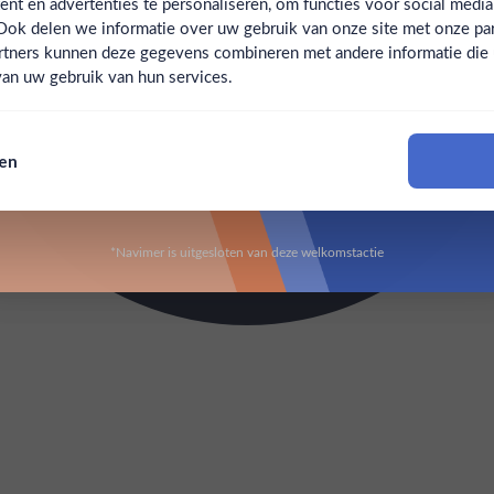
t en advertenties te personaliseren, om functies voor social medi
Ook delen we informatie over uw gebruik van onze site met onze par
Claim mijn korting
Ben jij 18 jaar of ouder?
rtners kunnen deze gegevens combineren met andere informatie die u 
an uw gebruik van hun services.
Nee
Ja
Nee, bedankt
sen
Om deze website te bezoeken moet je 18 jaar of ouder zijn
*Navimer is uitgesloten van deze welkomstactie