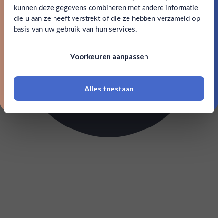
kunnen deze gegevens combineren met andere informatie
Claim mijn korting
die u aan ze heeft verstrekt of die ze hebben verzameld op
Nee
Ja
basis van uw gebruik van hun services.
Nee, bedankt
Om deze website te bezoeken moet je
Voorkeuren aanpassen
18 jaar of ouder zijn
Alles toestaan
*Navimer is uitgesloten van deze welkomstactie