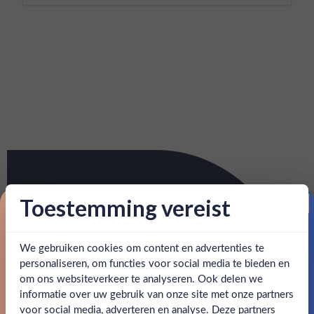
Toestemming vereist
Proost op je eerste korting!
We gebruiken cookies om content en advertenties te
Schrijf je in en ontvang direct 5% korting op je eerste
bestelling.
personaliseren, om functies voor social media te bieden en
om ons websiteverkeer te analyseren. Ook delen we
Email
informatie over uw gebruik van onze site met onze partners
Ben jij 18 jaar of ouder?
voor social media, adverteren en analyse. Deze partners