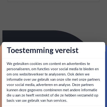
Toestemming vereist
Proost op je eerste korting!
We gebruiken cookies om content en advertenties te
Schrijf je in en ontvang direct 5% korting op je eerste
bestelling.
personaliseren, om functies voor social media te bieden en
om ons websiteverkeer te analyseren. Ook delen we
Email
informatie over uw gebruik van onze site met onze partners
Ben jij 18 jaar of ouder?
voor social media, adverteren en analyse. Deze partners
kunnen deze gegevens combineren met andere informatie
Claim mijn korting
die u aan ze heeft verstrekt of die ze hebben verzameld op
Nee
Ja
basis van uw gebruik van hun services.
Nee, bedankt