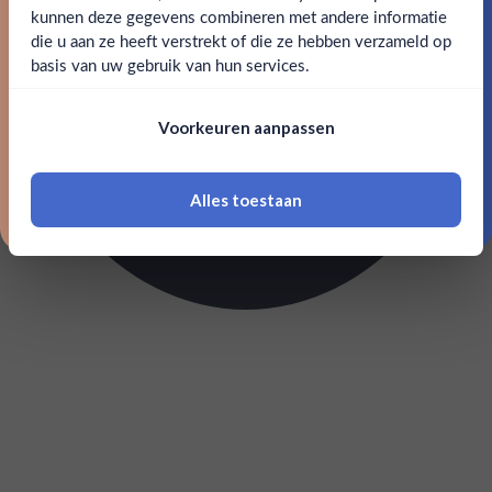
kunnen deze gegevens combineren met andere informatie
Claim mijn korting
die u aan ze heeft verstrekt of die ze hebben verzameld op
Nee
Ja
basis van uw gebruik van hun services.
Nee, bedankt
Om deze website te bezoeken moet je
Voorkeuren aanpassen
18 jaar of ouder zijn
Alles toestaan
*Navimer is uitgesloten van deze welkomstactie