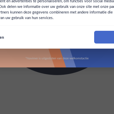
t en advertenties te personaliseren, om functies voor social medi
Ook delen we informatie over uw gebruik van onze site met onze par
Claim mijn korting
Ben jij 18 jaar of ouder?
rtners kunnen deze gegevens combineren met andere informatie die u 
an uw gebruik van hun services.
Nee
Ja
Nee, bedankt
sen
Om deze website te bezoeken moet je 18 jaar of ouder zijn
*Navimer is uitgesloten van deze welkomstactie