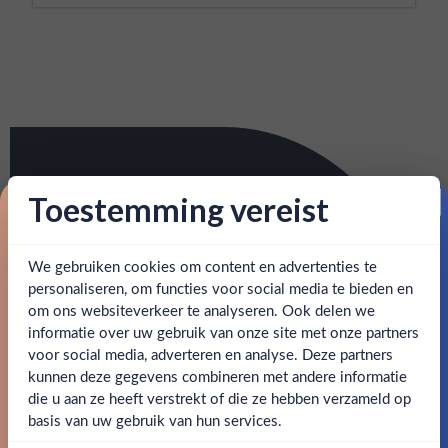
Toestemming vereist
Proost op je eerste korting!
We gebruiken cookies om content en advertenties te
Schrijf je in en ontvang direct 5% korting op je eerste
bestelling.
personaliseren, om functies voor social media te bieden en
om ons websiteverkeer te analyseren. Ook delen we
Email
informatie over uw gebruik van onze site met onze partners
Ben jij 18 jaar of ouder?
voor social media, adverteren en analyse. Deze partners
kunnen deze gegevens combineren met andere informatie
Claim mijn korting
die u aan ze heeft verstrekt of die ze hebben verzameld op
Nee
Ja
basis van uw gebruik van hun services.
Nee, bedankt